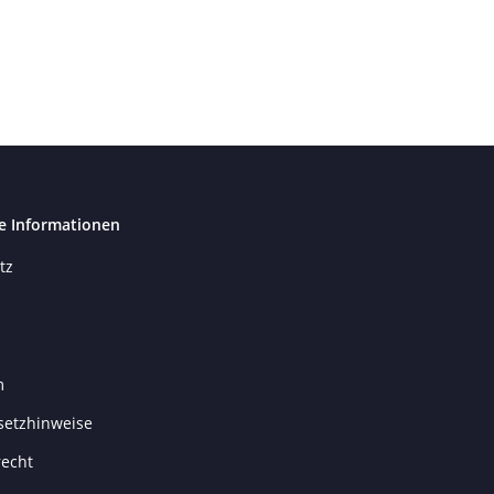
e Informationen
tz
m
setzhinweise
recht