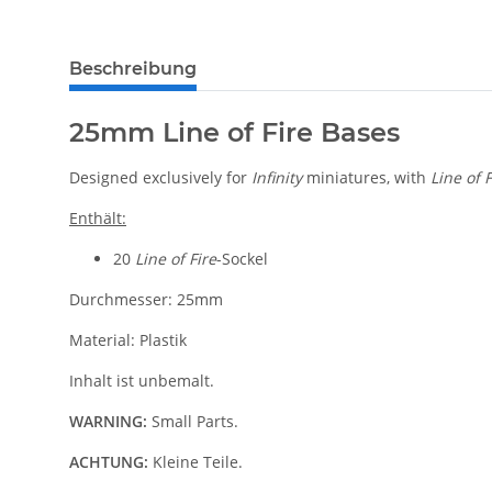
weitere Registerkarten anzeigen
Beschreibung
25mm Line of Fire Bases
Designed exclusively for
Infinity
miniatures, with
Line of F
Enthält:
20
Line of Fire
-Sockel
Durchmesser: 25mm
Material: Plastik
Inhalt ist unbemalt.
WARNING:
Small Parts.
ACHTUNG:
Kleine Teile.