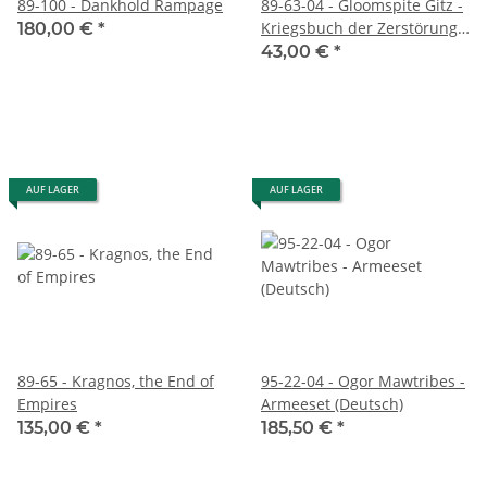
89-100 - Dankhold Rampage
89-63-04 - Gloomspite Gitz -
Kriegsbuch der Zerstörung
180,00 €
*
(DEUTSCH)
43,00 €
*
AUF LAGER
AUF LAGER
89-65 - Kragnos, the End of
95-22-04 - Ogor Mawtribes -
Empires
Armeeset (Deutsch)
135,00 €
*
185,50 €
*