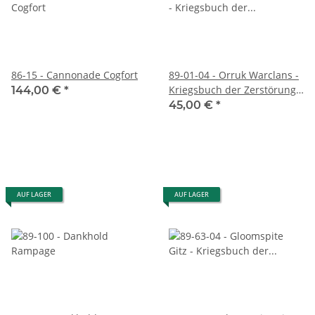
86-15 - Cannonade Cogfort
89-01-04 - Orruk Warclans -
Kriegsbuch der Zerstörung
144,00 €
*
(DEUTSCH)
45,00 €
*
AUF LAGER
AUF LAGER