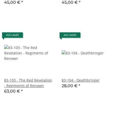
(DEUTSCH)
(ENGLISCH)
45,00 €
*
45,00 €
*
AUF LAGER
AUF LAGER
83-103 - The Red Revelation
83-104 - Deathbringer
- Regiments of Renown
28,00 €
*
63,00 €
*