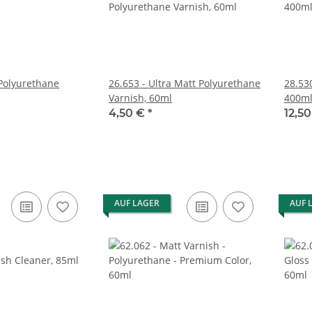
 Polyurethane
26.653 - Ultra Matt Polyurethane
28.530
Varnish, 60ml
400m
4,50 €
*
12,5
AUF LAGER
AUF 