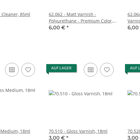
h Cleaner, 85ml
62.062 - Matt Varnish -
62.06
Polyurethane - Premium Color,
Varni
60ml
6,00 €
*
6,00
AUF LAGER
AUF 
s Medium, 18ml
70.510 - Gloss Varnish, 18ml
70.52
3,00 €
*
3,00