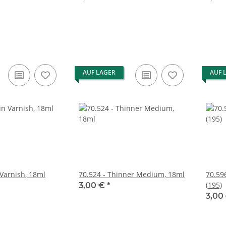
AUF LAGER
AUF 
 Varnish, 18ml
70.524 - Thinner Medium, 18ml
70.59
(195)
3,00 €
*
3,00