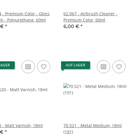
4 - Premium Color - Gloss
62.067 - Airbrush Cleaner -
sh - Polyurethane, 60ml
Premium Color, 60ml
 €
*
6,00 €
*
LAGER
AUF LAGER
0 - Matt Varnish, 18ml
70.521 - Metal Medium, 18ml
(191)
 €
*