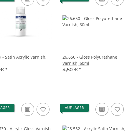
 - Satin Acrylic Varnish,
26.650 - Gloss Polyurethane
Varnish, 60ml
 €
*
4,50 €
*
LAGER
AUF LAGER