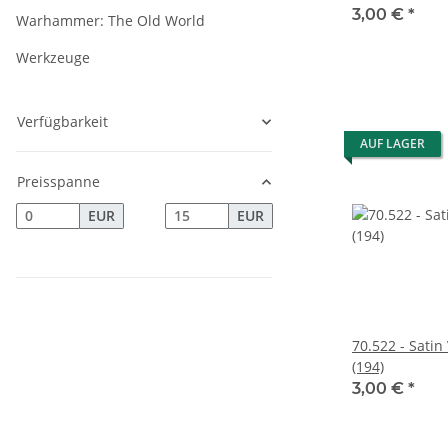
3,00 €
*
Warhammer: The Old World
Werkzeuge
Verfügbarkeit
AUF LAGER
Preisspanne
EUR
EUR
70.522 - Satin
(194)
3,00 €
*