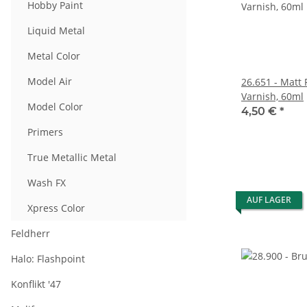
Hobby Paint
Liquid Metal
Metal Color
Model Air
26.651 - Matt
Varnish, 60ml
Model Color
4,50 €
*
Primers
True Metallic Metal
Wash FX
AUF LAGER
Xpress Color
Feldherr
Halo: Flashpoint
Konflikt '47