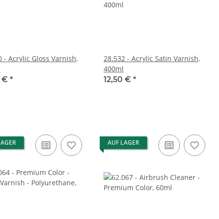
 - Acrylic Gloss Varnish,
28.532 - Acrylic Satin Varnish,
l
400ml
0 €
*
12,50 €
*
LAGER
AUF LAGER