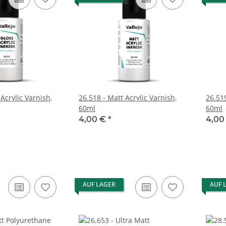
 Acrylic Varnish,
26.518 - Matt Acrylic Varnish,
26.519
60ml
60ml
4,00 €
*
4,00
AUF LAGER
AUF 