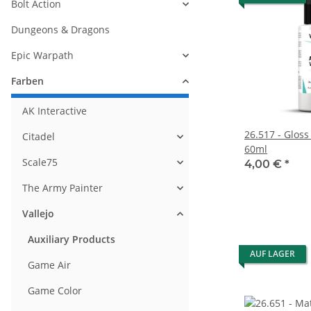
Bolt Action
Dungeons & Dragons
Epic Warpath
Farben
AK Interactive
26.517 - Gloss
Citadel
60ml
Scale75
4,00 €
*
The Army Painter
Vallejo
Auxiliary Products
AUF LAGER
Game Air
Game Color