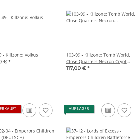
 - Killzone: Volkus
103-99 - Killzone: Tomb World,
Close Quarters Necron Crypt
0 €
*
Terrain
117,00 €
*
ERKAUFT
AUF LAGER