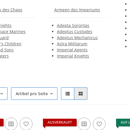
 des Chaos
Armeen des Imperiums
nights
Adepta Sororitas
pace Marines
Adeptus Custodes
uard
Adeptus Mechanicus
's Children
Astra Militarum
d Sons
Imperial Agents
aters
Imperial Knights
Artikel pro Seite
AUSVERKAUFT
AUF 