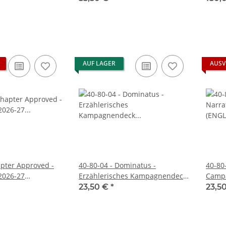
AUF LAGER
AUSV
apter Approved -
40-80-04 - Dominatus -
40-80
2026-27
Erzählerisches Kampagnendeck
Campa
(DEUTSCH)
23,50 €
*
23,5