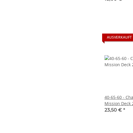
AUSVERKAUFT
40-65-60 - Ch
Mission Deck 
(ENGLISCH)
23,50 €
*