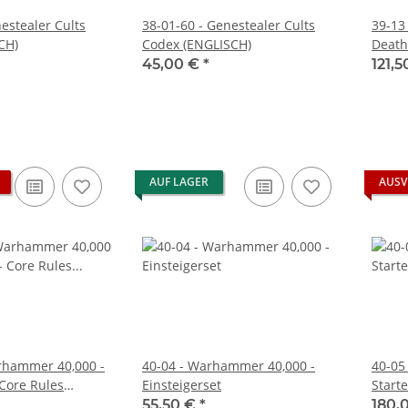
estealer Cults
38-01-60 - Genestealer Cults
39-13
CH)
Codex (ENGLISCH)
Death
45,00 €
*
121,
AUF LAGER
AUSV
rhammer 40,000 -
40-04 - Warhammer 40,000 -
40-05
 Core Rules
Einsteigerset
Start
55,50 €
*
180,