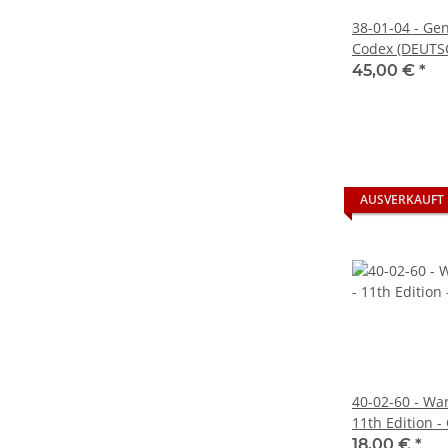
38-01-04 - Gen
Codex (DEUTS
45,00 €
*
AUSVERKAUFT
40-02-60 - Wa
11th Edition -
(ENGLISCH)
18,00 €
*