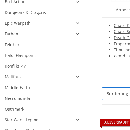
Bolt Action
Armeen
Dungeons & Dragons
Epic Warpath
Chaos K
Chaos S
Farben
Death G
Emperor
Feldherr
Thousan
Halo: Flashpoint
World E
Konflikt '47
Malifaux
Middle-Earth
Sortierung
Necromunda
Oathmark
Star Wars: Legion
AUSVERKAUFT