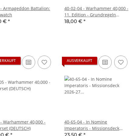
 - Armageddon Battalion:
40-02-04 - Warhammer 40,000 -
watch
11. Edition - Grundregeln
(DEUTSCH)
50 €
*
18,00 €
*
ERKAUFT
AUSVERKAUFT
 - Warhammer 40,000 -
40-65-04 - In Nomine
erset (DEUTSCH)
Imperatoris - Missionsdeck
2026-27 (DEUTSCH)
00 €
*
23,50 €
*