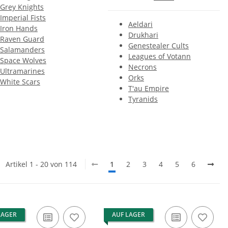
Grey Knights
Imperial Fists
Aeldari
Iron Hands
Drukhari
Raven Guard
Genestealer Cults
Salamanders
Leagues of Votann
Space Wolves
Necrons
Ultramarines
Orks
White Scars
T'au Empire
Tyranids
Artikel 1 - 20 von 114
1
2
3
4
5
6
LAGER
AUF LAGER