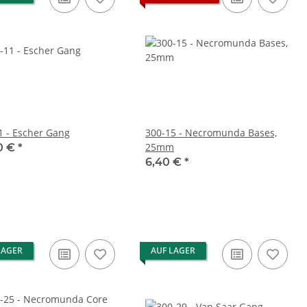
1 - Escher Gang
300-15 - Necromunda Bases,
25mm
0 €
*
6,40 €
*
LAGER
AUF LAGER