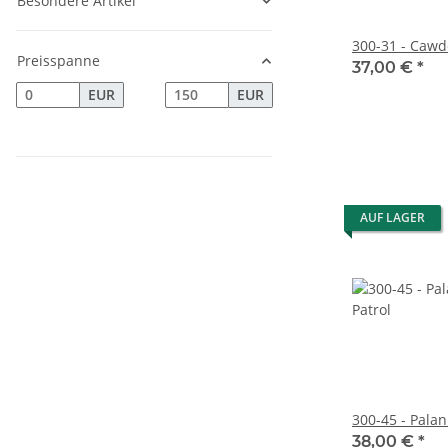
Besondere Artikel
300-31 - Caw
Preisspanne
37,00 €
*
EUR
EUR
AUF LAGER
300-45 - Palan
38,00 €
*