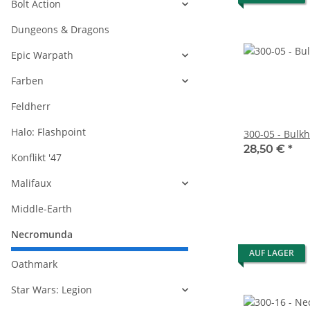
Bolt Action
Dungeons & Dragons
Epic Warpath
Farben
Feldherr
Halo: Flashpoint
300-05 - Bulk
28,50 €
*
Konflikt '47
Malifaux
Middle-Earth
Necromunda
AUF LAGER
Oathmark
Star Wars: Legion