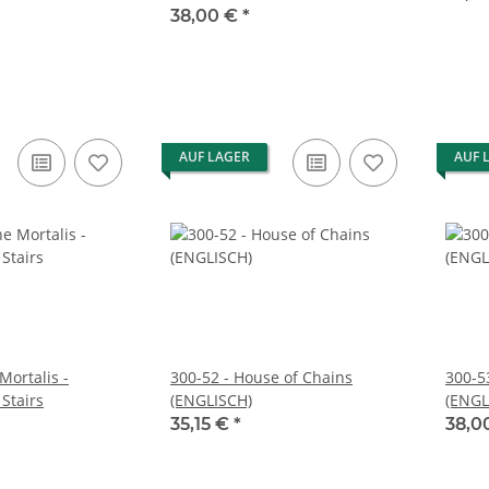
38,00 €
*
AUF LAGER
AUF 
Mortalis -
300-52 - House of Chains
300-5
Stairs
(ENGLISCH)
(ENGL
35,15 €
*
38,0