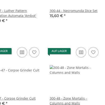
7 - Luther Pattern
300-44 - Necromunda Dice Set
ation Automata 'Ambot'
15,60 €
*
0 €
*
LAGER
AUF LAGER
7 - Corpse Grinder Cult
300-48 - Zone Mortalis -
Columns and Walls
0 €
*