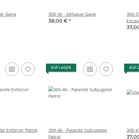
dor Gang
300-36 - Delaque Gang
300-3
Excav
38,00 €
*
37,0
AUF LAGER
AUF 
ite Enforcer Patrol
300-46 - Palanite Subjugator
300-4
Patrol
37,0