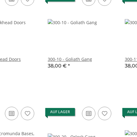
head Doors
300-10 - Goliath Gang
300-1
38,00 €
*
38,0
AUF LAGER
AUF 