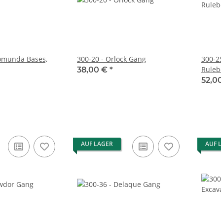
omunda Bases,
300-20 - Orlock Gang
300-2
Ruleb
38,00 €
*
52,0
AUF LAGER
AUF 