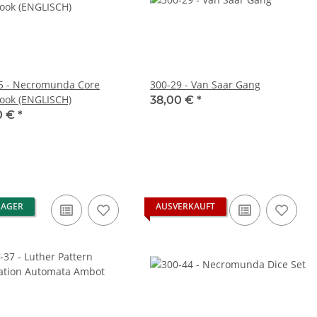
5 - Necromunda Core
300-29 - Van Saar Gang
ook (ENGLISCH)
38,00 €
*
0 €
*
LAGER
AUSVERKAUFT