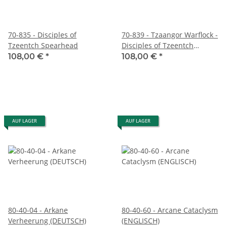
70-835 - Disciples of
70-839 - Tzaangor Warflock -
Tzeentch Spearhead
Disciples of Tzeentch
Spearhead
108,00 €
*
108,00 €
*
AUF LAGER
AUF LAGER
80-40-04 - Arkane
80-40-60 - Arcane Cataclysm
Verheerung (DEUTSCH)
(ENGLISCH)