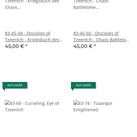
83-45-04 - Disciples of
83-45-60 - Disciples of
Tzeentch - Kriegsbuch des
Tzeentch - Chaos Battletome
Chaos (DEUTSCH)
(ENGLISCH)
45,00 €
*
45,00 €
*
AUF LAGER
AUF LAGER