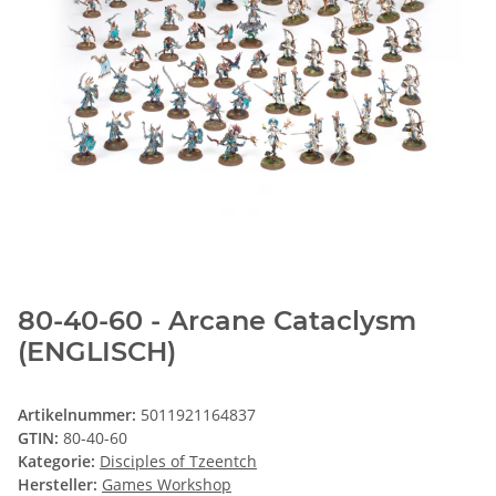
80-40-60 - Arcane Cataclysm
(ENGLISCH)
Artikelnummer:
5011921164837
GTIN:
80-40-60
Kategorie:
Disciples of Tzeentch
Hersteller:
Games Workshop