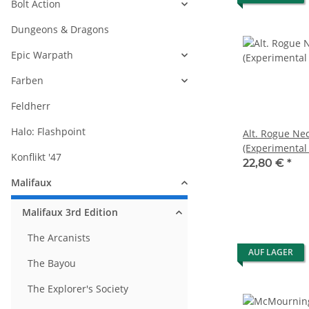
Bolt Action
Dungeons & Dragons
Epic Warpath
Farben
Feldherr
Halo: Flashpoint
Alt. Rogue N
(Experimental 
Konflikt '47
22,80 €
*
Malifaux
Malifaux 3rd Edition
The Arcanists
AUF LAGER
The Bayou
The Explorer's Society