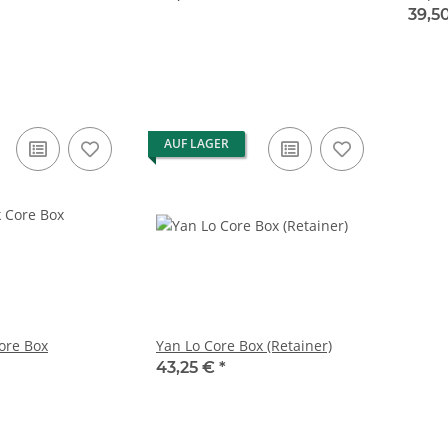
39,5
AUF LAGER
ore Box
Yan Lo Core Box (Retainer)
43,25 €
*