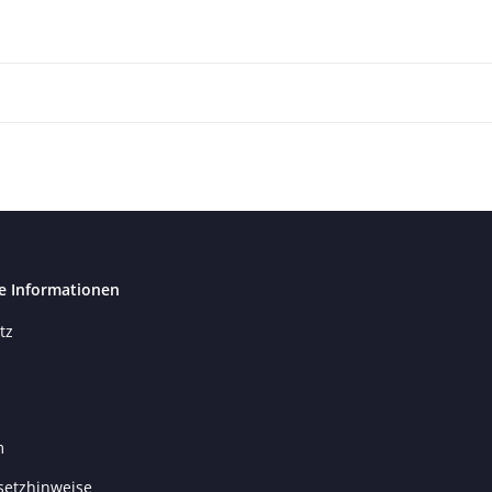
e Informationen
tz
m
setzhinweise