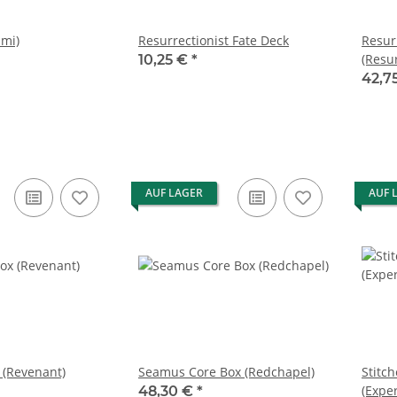
mi)
Resurrectionist Fate Deck
Resurr
(Resur
10,25 €
*
Preas
42,7
AUF LAGER
AUF 
 (Revenant)
Seamus Core Box (Redchapel)
Stitc
(Expe
48,30 €
*