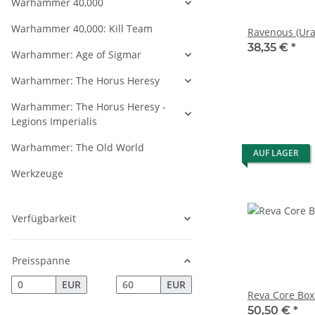
Warhammer 40,000
Warhammer 40,000: Kill Team
Ravenous (Ura
38,35 €
*
Warhammer: Age of Sigmar
Warhammer: The Horus Heresy
Warhammer: The Horus Heresy -
Legions Imperialis
Warhammer: The Old World
AUF LAGER
Werkzeuge
Verfügbarkeit
Preisspanne
EUR
EUR
Reva Core Box
50,50 €
*