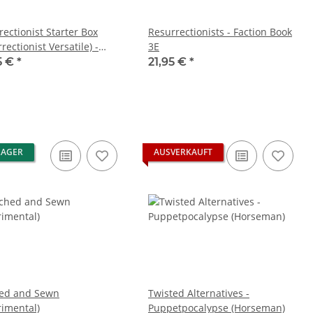
ectionist Starter Box
Resurrectionists - Faction Book
rectionist Versatile) -
3E
sembled
5 €
*
21,95 €
*
LAGER
AUSVERKAUFT
hed and Sewn
Twisted Alternatives -
rimental)
Puppetpocalypse (Horseman)