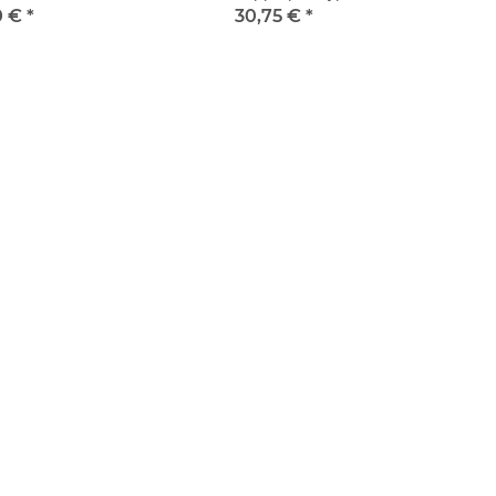
0 €
*
30,75 €
*