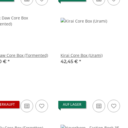
Daw Core Box (Tormented)
Kirai Core Box (Urami)
0 €
*
42,45 €
*
ERKAUFT
AUF LAGER