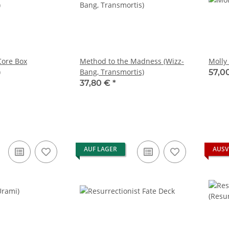
ore Box
Method to the Madness (Wizz-
Molly
)
Bang, Transmortis)
57,0
37,80 €
*
AUF LAGER
AUSV