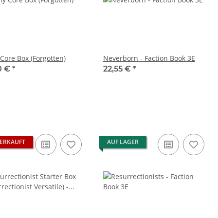
 Core Box (Forgotten)
Neverborn - Faction Book 3E
0 €
*
22,55 €
*
ERKAUFT
AUF LAGER