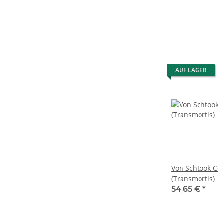
AUF LAGER
Von Schtook C
(Transmortis)
54,65 €
*