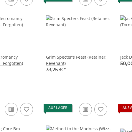
ecromancy
Grim Specter's Feast (Retainer,
Jack 
- Forgotten)
Revenant)
50,0
33,25 €
*
AUF LAGER
AUSV