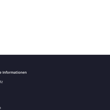
e Informationen
tz
m