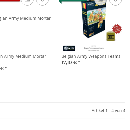
an Army Medium Mortar
Belgian Army Weapons Teams
17,10 €
*
 €
*
Artikel 1 - 4 von 4