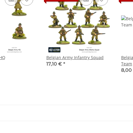
 HQ
Belgian Army Infantry Squad
Belgi
Team
17,10 €
*
8,00