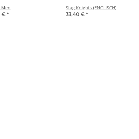
s Men
Stag Knights (ENGLISCH)
5 €
*
33,40 €
*