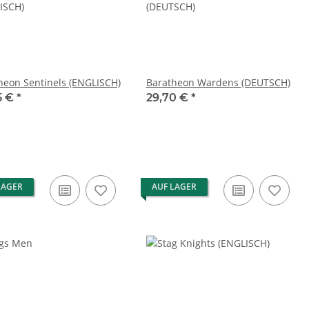
heon Sentinels (ENGLISCH)
Baratheon Wardens (DEUTSCH)
5 €
*
29,70 €
*
LAGER
AUF LAGER