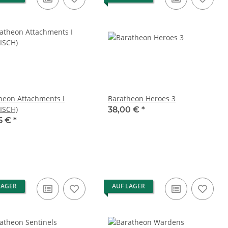
heon Attachments I
Baratheon Heroes 3
ISCH)
38,00 €
*
5 €
*
LAGER
AUF LAGER