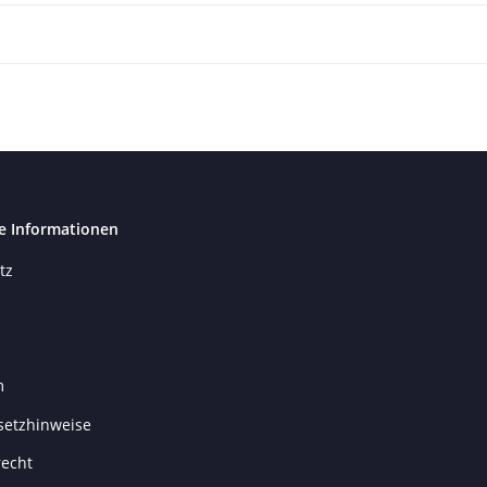
e Informationen
tz
m
setzhinweise
recht