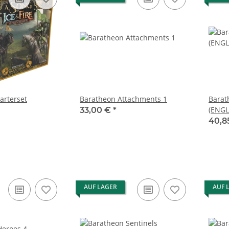
arterset
Baratheon Attachments 1
Barat
(ENGL
33,00 €
*
40,8
AUF LAGER
AUF 