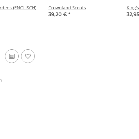
rdens (ENGLISCH)
Crownland Scouts
King'
39,20 €
*
32,9