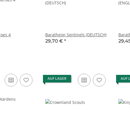
roes 4
Baratheon Sentinels (DEUTSCH)
Barat
29,70 €
*
29,4
AUF LAGER
AUF 