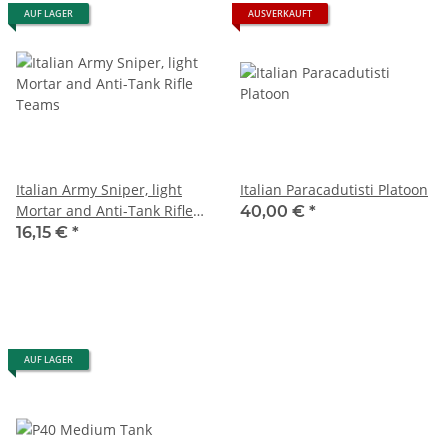
AUF LAGER
AUSVERKAUFT
Italian Army Sniper, light
Italian Paracadutisti Platoon
Mortar and Anti-Tank Rifle
40,00 €
*
Teams
16,15 €
*
AUF LAGER