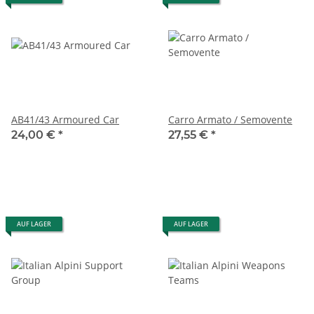
AB41/43 Armoured Car
Carro Armato / Semovente
24,00 €
*
27,55 €
*
AUF LAGER
AUF LAGER