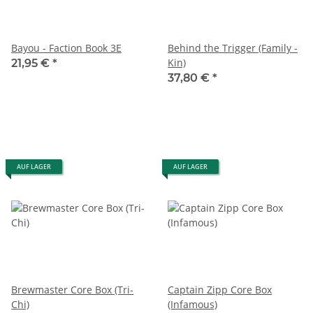
Bayou - Faction Book 3E
Behind the Trigger (Family -
Kin)
21,95 €
*
37,80 €
*
AUF LAGER
AUF LAGER
Brewmaster Core Box (Tri-
Captain Zipp Core Box
Chi)
(Infamous)