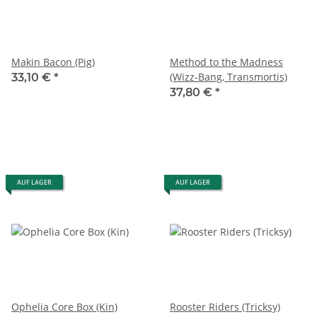
Makin Bacon (Pig)
Method to the Madness
(Wizz-Bang, Transmortis)
33,10 €
*
37,80 €
*
AUF LAGER
AUF LAGER
Ophelia Core Box (Kin)
Rooster Riders (Tricksy)