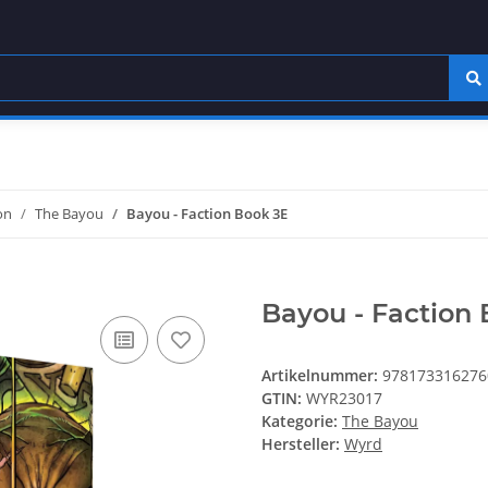
on
The Bayou
Bayou - Faction Book 3E
Bayou - Faction
Artikelnummer:
978173316276
GTIN:
WYR23017
Kategorie:
The Bayou
Hersteller:
Wyrd