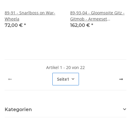
89-91 - Snarlboss on War-
89-93-04 - Gloomspite Gitz -
Wheela
Gitmob - Armeeset
(DEUTSCH)
72,00 €
*
162,00 €
*
Artikel 1 - 20 von 22
Seite
1
Kategorien