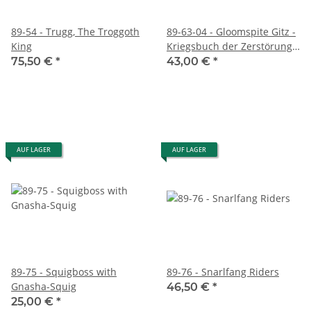
89-54 - Trugg, The Troggoth
89-63-04 - Gloomspite Gitz -
King
Kriegsbuch der Zerstörung
(DEUTSCH)
75,50 €
*
43,00 €
*
AUF LAGER
AUF LAGER
89-75 - Squigboss with
89-76 - Snarlfang Riders
Gnasha-Squig
46,50 €
*
25,00 €
*