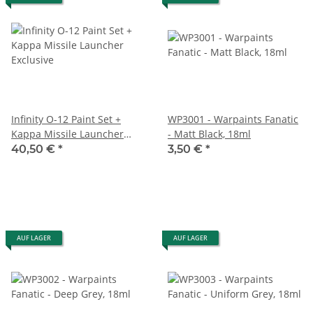
Infinity O-12 Paint Set +
WP3001 - Warpaints Fanatic
Kappa Missile Launcher
- Matt Black, 18ml
Exclusive
40,50 €
*
3,50 €
*
AUF LAGER
AUF LAGER