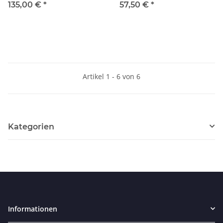
Lances
135,00 €
*
57,50 €
*
Artikel 1 - 6 von 6
Kategorien
Informationen