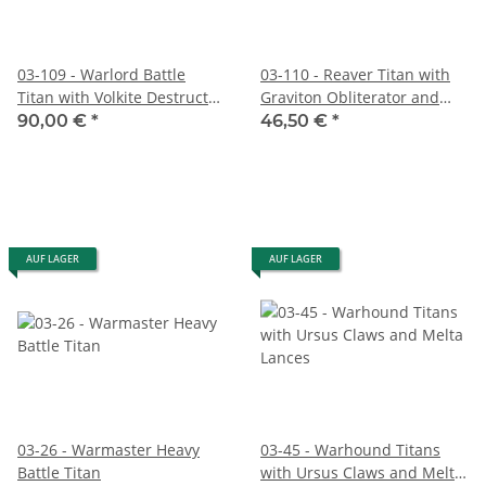
03-109 - Warlord Battle
03-110 - Reaver Titan with
Titan with Volkite Destructor
Graviton Obliterator and
and Macro-Gatling Blaster
Volkite Anhihilator
90,00 €
*
46,50 €
*
AUF LAGER
AUF LAGER
03-26 - Warmaster Heavy
03-45 - Warhound Titans
Battle Titan
with Ursus Claws and Melta