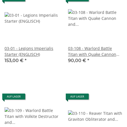
03-01 - Legions Imperialis
03-108 - Warlord Battle
Starter (ENGLISCH)
Titan with Quake Cannon
and Conversion Beam
153,00 €
*
90,00 €
*
Extirpator
AUF LAGER
AUF LAGER