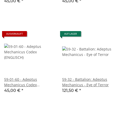
(DEUTSCH)
45,00 €
*
45,00 €
*
AUSVERKAUFT
AUF LAGER
59-01-60 - Adeptus
59-32 - Battalion: Adeptus
Mechanicus Codex
Mechanicus - Eye of Terror
(ENGLISCH)
45,00 €
*
121,50 €
*