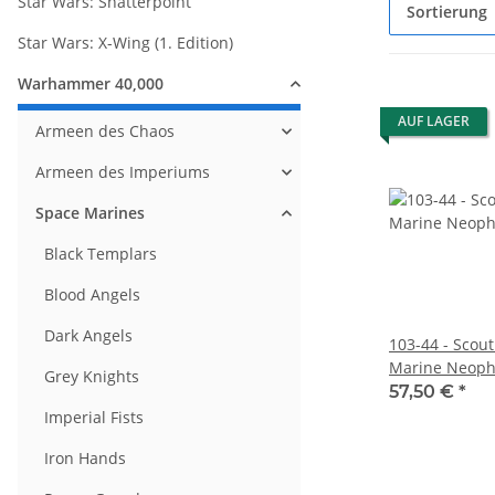
Star Wars: Shatterpoint
Sortierung
Star Wars: X-Wing (1. Edition)
Warhammer 40,000
AUF LAGER
Armeen des Chaos
Armeen des Imperiums
Space Marines
Black Templars
Blood Angels
Dark Angels
103-44 - Scou
Marine Neoph
Grey Knights
57,50 €
*
Imperial Fists
Iron Hands