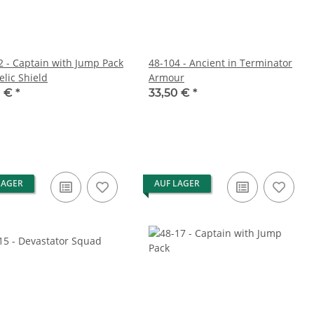
2 - Captain with Jump Pack
48-104 - Ancient in Terminator
elic Shield
Armour
0 €
*
33,50 €
*
LAGER
AUF LAGER