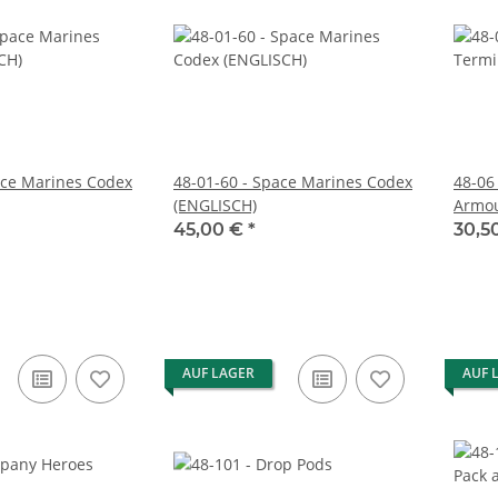
ace Marines Codex
48-01-60 - Space Marines Codex
48-06
(ENGLISCH)
Armo
45,00 €
*
30,5
AUF LAGER
AUF 