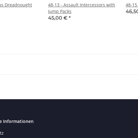
stus Dreadnought
48-13 - Assault Intercessors with
48-15
Jump Packs
46,5
45,00 €
*
e Informationen
tz