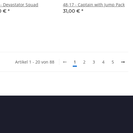
 - Devastator Squad
48-17 - Captain with Jump Pack
0 €
*
31,00 €
*
Artikel 1 - 20 von 88
1
2
3
4
5