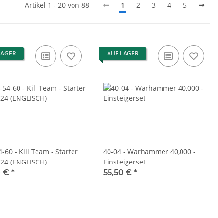
Artikel 1 - 20 von 88
1
2
3
4
5
LAGER
AUF LAGER
-60 - Kill Team - Starter
40-04 - Warhammer 40,000 -
024 (ENGLISCH)
Einsteigerset
0 €
*
55,50 €
*