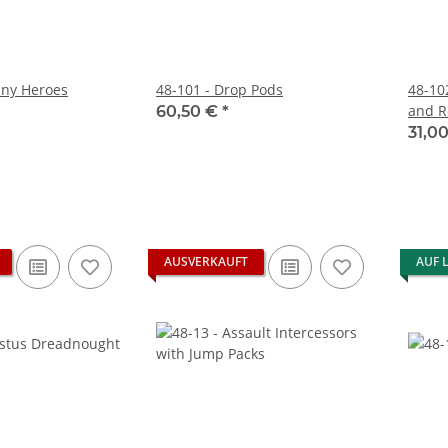
any Heroes
48-101 - Drop Pods
48-10
and R
60,50 €
*
31,0
AUSVERKAUFT
AUF 