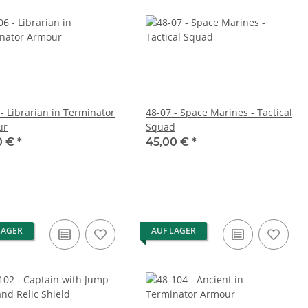
 - Librarian in Terminator
48-07 - Space Marines - Tactical
ur
Squad
0 €
*
45,00 €
*
LAGER
AUF LAGER