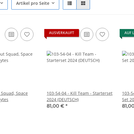
Artikel pro Seite
AUSVERKAUFT
AUF 
t Squad, Space
103-54-04 - Kill Team - Starterset
103-54
ytes
2024 (DEUTSCH)
Set 2
81,00 €
*
81,0