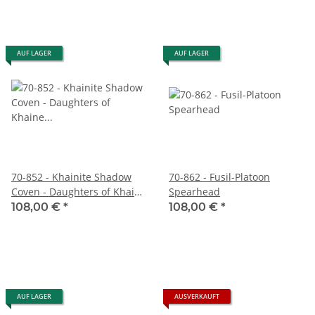
AUF LAGER
AUF LAGER
70-852 - Khainite Shadow
70-862 - Fusil-Platoon
Coven - Daughters of Khaine
Spearhead
Spearhead
108,00 €
*
108,00 €
*
AUF LAGER
AUSVERKAUFT