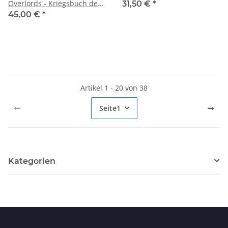
Overlords - Kriegsbuch der
31,50 €
*
Ordnung (DEUTSCH)
45,00 €
*
Artikel 1 - 20 von 38
Seite
1
Kategorien