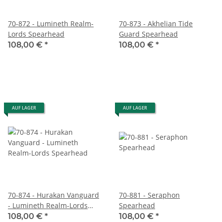
70-872 - Lumineth Realm-
70-873 - Akhelian Tide
Lords Spearhead
Guard Spearhead
108,00 €
*
108,00 €
*
AUF LAGER
AUF LAGER
70-874 - Hurakan Vanguard
70-881 - Seraphon
- Lumineth Realm-Lords
Spearhead
Spearhead
108,00 €
*
108,00 €
*