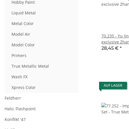
Hobby Paint
Liquid Metal
Metal Color
Model Air
70.235 - Yu Ji
exclusive Zha
Model Color
Observer Mini
28,45 €
*
Primers
True Metallic Metal
Wash FX
AUF LAGER
Xpress Color
Feldherr
Halo: Flashpoint
Konflikt '47