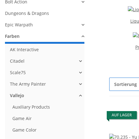
Bolt Action
Dungeons & Dragons
Liqu
Epic Warpath
Farben
P
AK Interactive
Citadel
Scale75
The Army Painter
Sortierung
Vallejo
Auxiliary Products
AUF LAGER
Game Air
Game Color