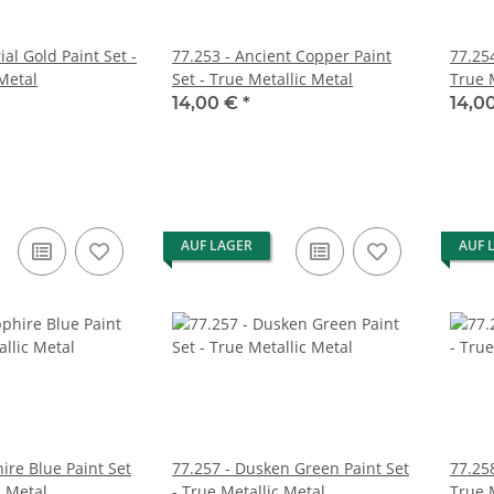
ial Gold Paint Set -
77.253 - Ancient Copper Paint
77.254
Metal
Set - True Metallic Metal
True 
14,00 €
*
14,0
AUF LAGER
AUF 
ire Blue Paint Set
77.257 - Dusken Green Paint Set
77.258
c Metal
- True Metallic Metal
True 