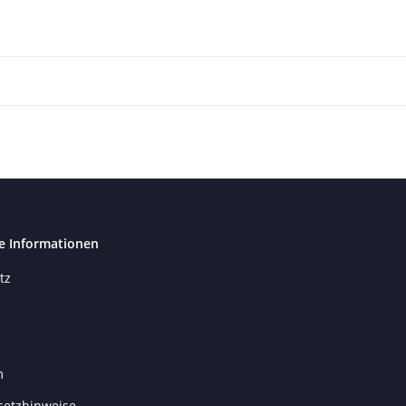
e Informationen
tz
m
setzhinweise