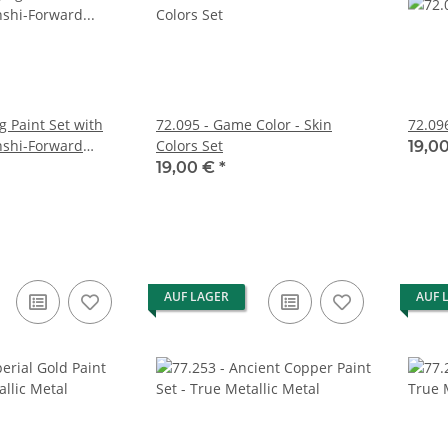
ng Paint Set with
72.095 - Game Color - Skin
72.096
nshi-Forward
Colors Set
19,0
ature
19,00 €
*
AUF LAGER
AUF 