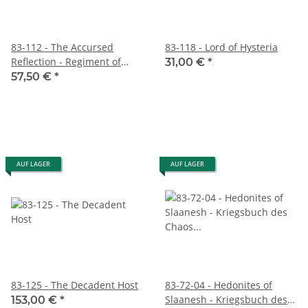
83-112 - The Accursed
83-118 - Lord of Hysteria
Reflection - Regiment of
31,00 €
*
Renown
57,50 €
*
AUF LAGER
AUF LAGER
83-125 - The Decadent Host
83-72-04 - Hedonites of
Slaanesh - Kriegsbuch des
153,00 €
*