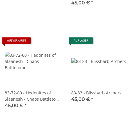
Chaos (DEUTSCH)
45,00 €
*
AUSVERKAUFT
AUF LAGER
83-72-60 - Hedonites of
83-83 - Blissbarb Archers
Slaanesh - Chaos Battletome
45,00 €
*
(ENGLISCH)
45,00 €
*