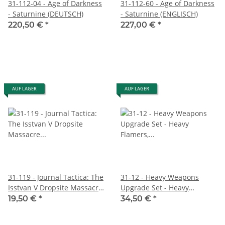
31-112-04 - Age of Darkness
31-112-60 - Age of Darkness
- Saturnine (DEUTSCH)
- Saturnine (ENGLISCH)
220,50 €
*
227,00 €
*
AUF LAGER
AUF LAGER
31-119 - Journal Tactica: The
31-12 - Heavy Weapons
Isstvan V Dropsite Massacre
Upgrade Set - Heavy
- Part One (ENGLISCH)
Flamers, Multi-Meltas and
19,50 €
*
34,50 €
*
Plasma Cannon