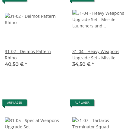
31-02 - Deimos Pattern
31-04 - Heavy Weapons
Rhino
Upgrade Set - Missile
Launchers and Heavy
40,50 €
*
34,50 €
*
Bolters
AUF LAGER
AUF LAGER