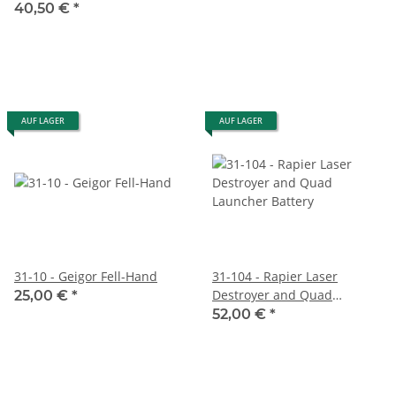
40,50 €
*
AUF LAGER
AUF LAGER
31-10 - Geigor Fell-Hand
31-104 - Rapier Laser
Destroyer and Quad
25,00 €
*
Launcher Battery
52,00 €
*