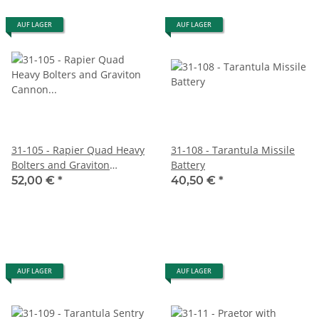
AUF LAGER
AUF LAGER
31-105 - Rapier Quad Heavy
31-108 - Tarantula Missile
Bolters and Graviton
Battery
Cannon Battery
52,00 €
*
40,50 €
*
AUF LAGER
AUF LAGER