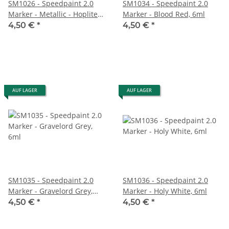
SM1026 - Speedpaint 2.0
SM1034 - Speedpaint 2.0
Marker - Metallic - Hoplite
Marker - Blood Red, 6ml
Gold, 6ml
4,50 €
*
4,50 €
*
AUF LAGER
AUF LAGER
SM1035 - Speedpaint 2.0
SM1036 - Speedpaint 2.0
Marker - Gravelord Grey,
Marker - Holy White, 6ml
6ml
4,50 €
*
4,50 €
*