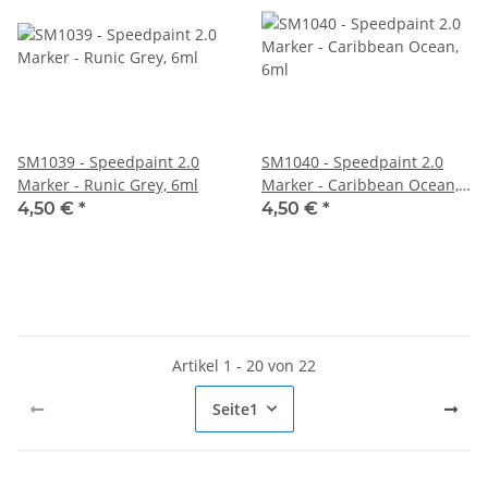
SM1039 - Speedpaint 2.0
SM1040 - Speedpaint 2.0
Marker - Runic Grey, 6ml
Marker - Caribbean Ocean,
6ml
4,50 €
*
4,50 €
*
Artikel 1 - 20 von 22
Seite
1