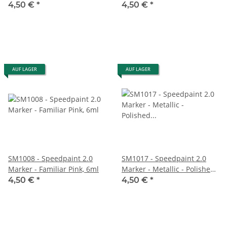
6ml
4,50 €
*
4,50 €
*
AUF LAGER
AUF LAGER
SM1008 - Speedpaint 2.0
SM1017 - Speedpaint 2.0
Marker - Familiar Pink, 6ml
Marker - Metallic - Polished
Silver, 6ml
4,50 €
*
4,50 €
*