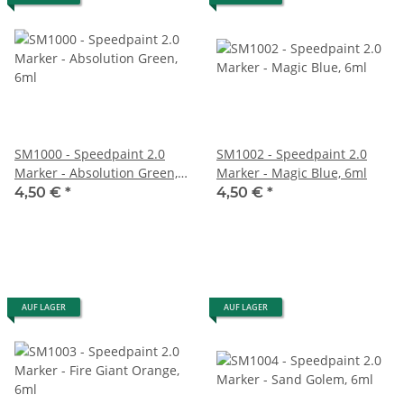
SM1000 - Speedpaint 2.0
SM1002 - Speedpaint 2.0
Marker - Absolution Green,
Marker - Magic Blue, 6ml
6ml
4,50 €
*
4,50 €
*
AUF LAGER
AUF LAGER