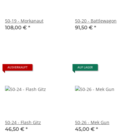
50-19 - Morkanaut
50-20 - Battlewagon
108,00 €
*
91,50 €
*
AUSVERKAUFT
AUF LAGER
50-24 - Flash Gitz
50-26 - Mek Gun
46,50 €
*
45,00 €
*