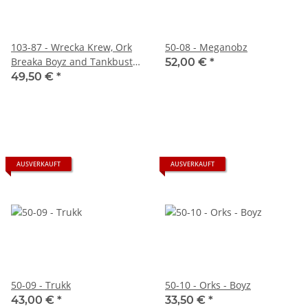
103-87 - Wrecka Krew, Ork
50-08 - Meganobz
Breaka Boyz and Tankbustas
52,00 €
*
Mob
49,50 €
*
AUSVERKAUFT
AUSVERKAUFT
50-09 - Trukk
50-10 - Orks - Boyz
43,00 €
*
33,50 €
*