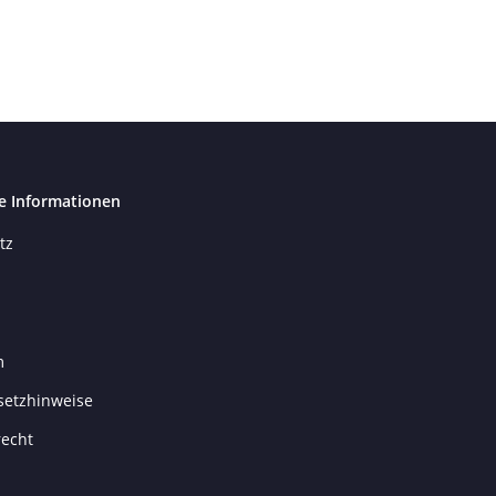
e Informationen
tz
m
setzhinweise
recht