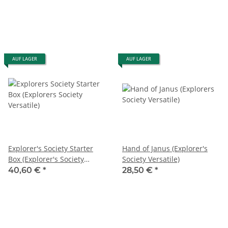
AUF LAGER
AUF LAGER
Explorer's Society Starter
Hand of Janus (Explorer's
Box (Explorer's Society
Society Versatile)
Versatile)
40,60 €
*
28,50 €
*