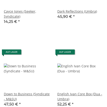
Cayce Jones (Seeker,
Dark Reflections (Umbra)
Syndicate)
45,90 €
*
14,25 €
*
AUF LAGER
AUF LAGER
Down to Business (Syndicate
English Ivan Core Box (Dua -
- M&SU)
Umbra)
47,50 €
*
52,25 €
*