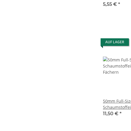
Shadespire - 
5,55 €
*
Jungz
AUF LAGER
50mm Full-Siz
Schaumstoffei
Fächern
11,50 €
*