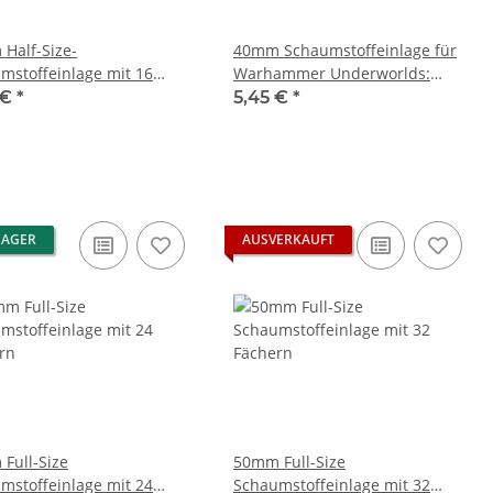
Half-Size-
40mm Schaumstoffeinlage für
mstoffeinlage mit 16
Warhammer Underworlds:
rn
Shadespire - Die Auserwählten
 €
*
5,45 €
*
Äxte
LAGER
AUSVERKAUFT
Full-Size
50mm Full-Size
mstoffeinlage mit 24
Schaumstoffeinlage mit 32