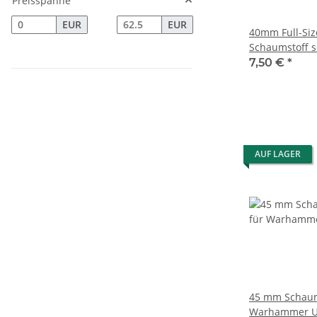
Preisspanne
EUR
EUR
40mm Full-Siz
Schaumstoff s
7,50 €
*
AUF LAGER
45 mm Schaum
Warhammer U