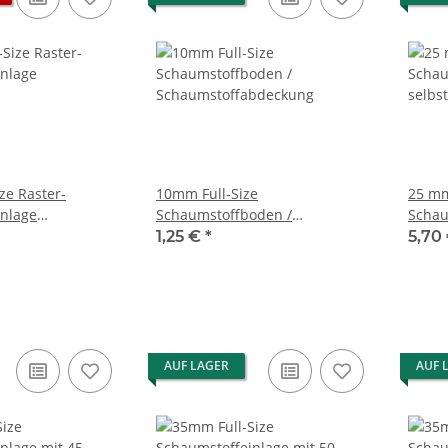
ze Raster-
10mm Full-Size
25 mm
inlage
Schaumstoffboden /
Schau
Schaumstoffabdeckung
selbs
1,25 €
*
5,70
AUF LAGER
AUF 