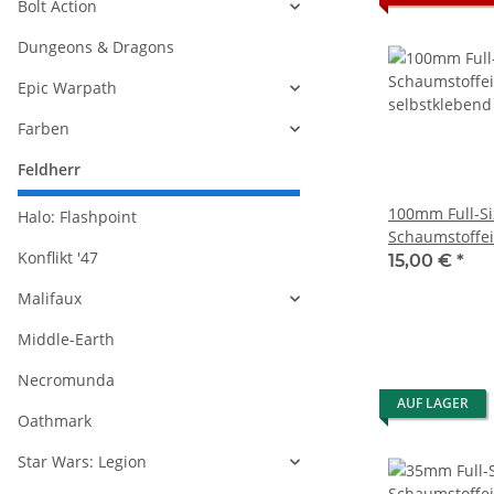
Bolt Action
Dungeons & Dragons
Epic Warpath
Farben
Feldherr
100mm Full-Si
Halo: Flashpoint
Schaumstoffe
Konflikt '47
selbstklebend
15,00 €
*
Malifaux
Middle-Earth
Necromunda
AUF LAGER
Oathmark
Star Wars: Legion