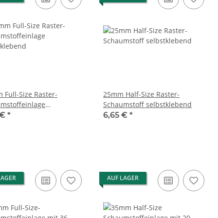
 Full-Size Raster-
25mm Half-Size Raster-
mstoffeinlage
Schaumstoff selbstklebend
tklebend
 €
*
6,65 €
*
LAGER
AUF LAGER