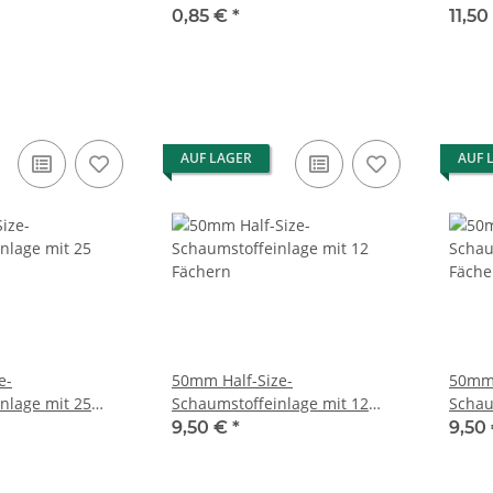
Eisenschädels
Fäche
0,85 €
*
11,5
AUF LAGER
AUF 
e-
50mm Half-Size-
50mm 
nlage mit 25
Schaumstoffeinlage mit 12
Schau
Fächern
Fäche
9,50 €
*
9,50