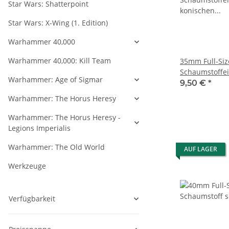
Star Wars: Shatterpoint
Star Wars: X-Wing (1. Edition)
Warhammer 40,000
Warhammer 40,000: Kill Team
35mm Full-Siz
Schaumstoffei
Warhammer: Age of Sigmar
konischen Fä
9,50 €
*
angeklebtem 
Warhammer: The Horus Heresy
Warhammer: The Horus Heresy -
Legions Imperialis
Warhammer: The Old World
AUF LAGER
Werkzeuge
Verfügbarkeit