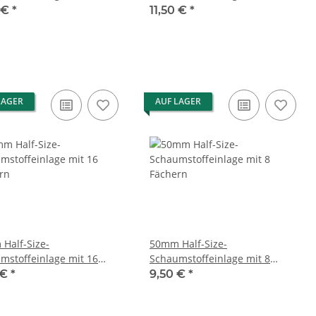
rn
Fächern
0 €
*
11,50 €
*
LAGER
AUF LAGER
Half-Size-
50mm Half-Size-
mstoffeinlage mit 16
Schaumstoffeinlage mit 8
rn
Fächern
 €
*
9,50 €
*