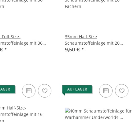
Full-Size-
35mm Half-Size
mstoffeinlage mit 36
Schaumstoffeinlage mit 20
rn
Fächern
 €
*
9,50 €
*
LAGER
AUF LAGER