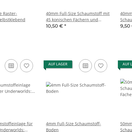
e Raster-
40mm Full-Size Schaumstoff mit
40mm 
elbstklebend
45 konischen Fächern und
Schau
angeklebtem Boden
Fäche
10,50 €
*
9,50
AUF LAGER
AUF 
stoffeinlage für
4mm Full-Size Schaumstoff-
50mm 
nderworlds:
Boden
Schau