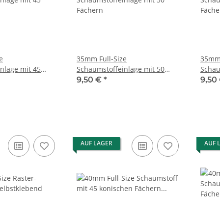
e
35mm Full-Size
35mm 
nlage mit 45
Schaumstoffeinlage mit 50
Schau
chern und
Fächern
Fäche
9,50 €
*
9,50
Boden
AUF LAGER
AUF 