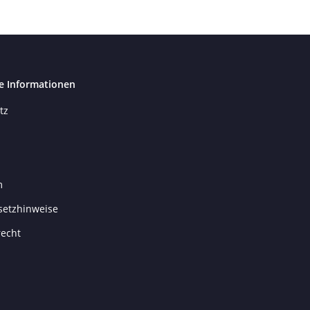
e Informationen
tz
m
setzhinweise
recht