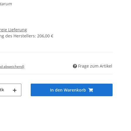
itarum
reie Lieferung
g des Herstellers
:
206,00 €
Frage zum Artikel
nd abweichend)
tk
In den Warenkorb