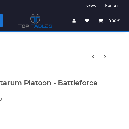
News
Kontakt
0,00 €
itarum Platoon - Battleforce
3