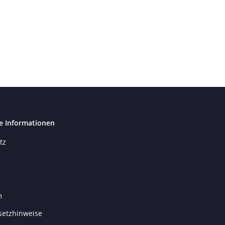
e Informationen
tz
m
setzhinweise