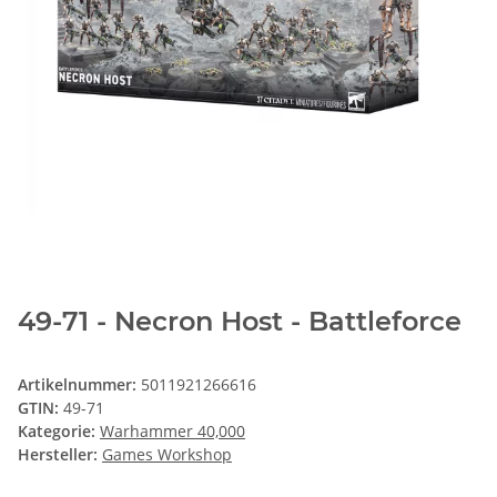
49-71 - Necron Host - Battleforce
Artikelnummer:
5011921266616
GTIN:
49-71
Kategorie:
Warhammer 40,000
Hersteller:
Games Workshop