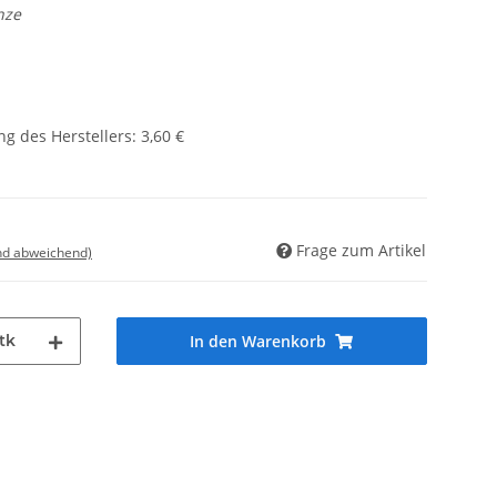
nze
g des Herstellers
:
3,60 €
Frage zum Artikel
nd abweichend)
tk
In den Warenkorb