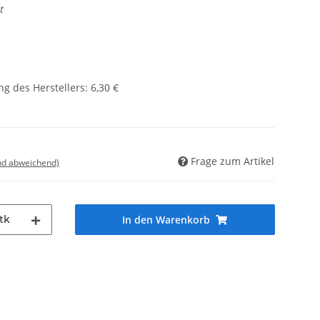
t
g des Herstellers
:
6,30 €
Frage zum Artikel
nd abweichend)
tk
In den Warenkorb