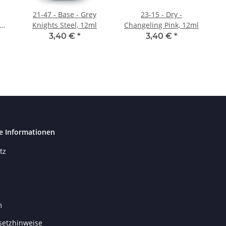
21-47 - Base - Grey
23-15 - Dry -
Knights Steel, 12ml
Changeling Pink, 12ml
3,40 €
*
3,40 €
*
e Informationen
tz
m
setzhinweise