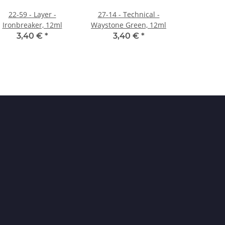
22-59 - Layer -
27-14 - Technical -
Ironbreaker, 12ml
Waystone Green, 12ml
3,40 €
*
3,40 €
*