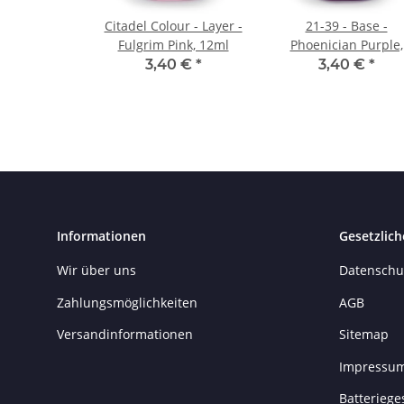
Citadel Colour - Layer -
21-39 - Base -
Fulgrim Pink, 12ml
Phoenician Purple,
12ml
3,40 €
*
3,40 €
*
Informationen
Gesetzlich
Wir über uns
Datenschu
Zahlungsmöglichkeiten
AGB
Versandinformationen
Sitemap
Impressu
Batteriege