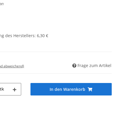
on
g des Herstellers
:
6,30 €
Frage zum Artikel
nd abweichend)
tk
In den Warenkorb