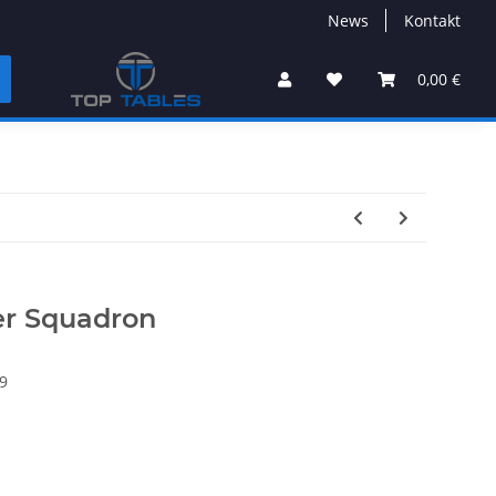
News
Kontakt
0,00 €
er Squadron
9