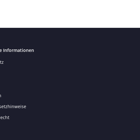
e Informationen
tz
m
setzhinweise
recht