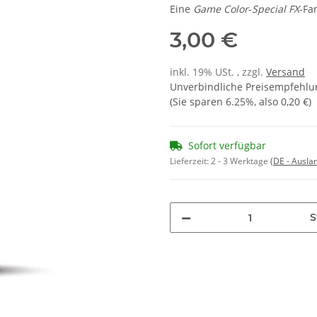
Eine
Game Color
-
Special FX
-Fa
3,00 €
inkl. 19% USt. , zzgl.
Versand
Unverbindliche Preisempfehlun
(Sie sparen
6.25%
, also
0,20 €
)
Sofort verfügbar
Lieferzeit:
2 - 3 Werktage
(DE - Ausla
S