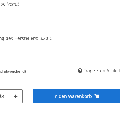
rbe
Vomit
g des Herstellers
:
3,20 €
Frage zum Artikel
nd abweichend)
tk
In den Warenkorb