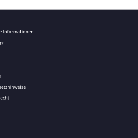
e Informationen
tz
m
setzhinweise
recht