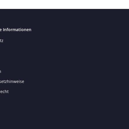
e Informationen
tz
m
setzhinweise
recht