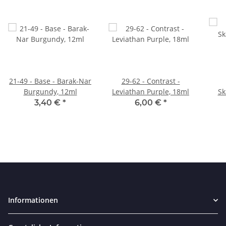
21-49 - Base - Barak-Nar
29-62 - Contrast -
Burgundy, 12ml
Leviathan Purple, 18ml
Sk
3,40 €
*
6,00 €
*
Informationen