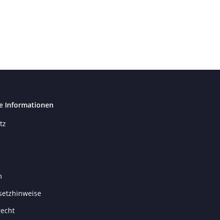
e Informationen
tz
m
setzhinweise
recht