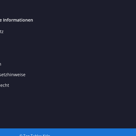
e Informationen
tz
m
setzhinweise
recht
© Top Tables Köln