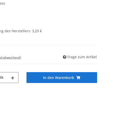
ass
g des Herstellers
:
3,20 €
Frage zum Artikel
nd abweichend)
tk
In den Warenkorb