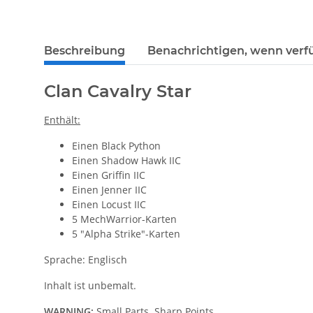
weitere Registerkarten anzeigen
Beschreibung
Benachrichtigen, wenn verf
Clan Cavalry Star
Enthält:
Einen Black Python
Einen Shadow Hawk IIC
Einen Griffin IIC
Einen Jenner IIC
Einen Locust IIC
5 MechWarrior-Karten
5 "Alpha Strike"-Karten
Sprache: Englisch
Inhalt ist unbemalt.
WARNING:
Small Parts. Sharp Points.