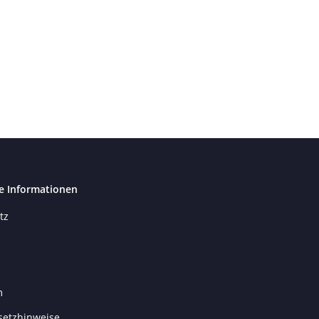
e Informationen
tz
m
setzhinweise