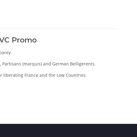
s VC Promo
barey.
AS, Partisans (marquis) and German Belligerents.
or liberating France and the Low Countries.