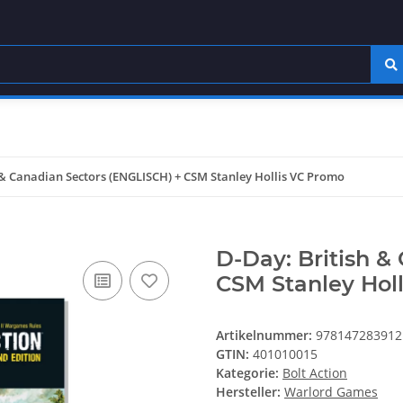
 & Canadian Sectors (ENGLISCH) + CSM Stanley Hollis VC Promo
D-Day: British &
CSM Stanley Hol
Artikelnummer:
978147283912
GTIN:
401010015
Kategorie:
Bolt Action
Hersteller:
Warlord Games