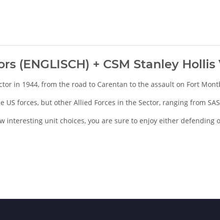
tors (ENGLISCH) + CSM Stanley Holli
ctor in 1944, from the road to Carentan to the assault on Fort Mont
he US forces, but other Allied Forces in the Sector, ranging from S
 interesting unit choices, you are sure to enjoy either defending 