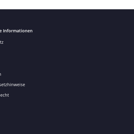
e Informationen
tz
m
setzhinweise
recht