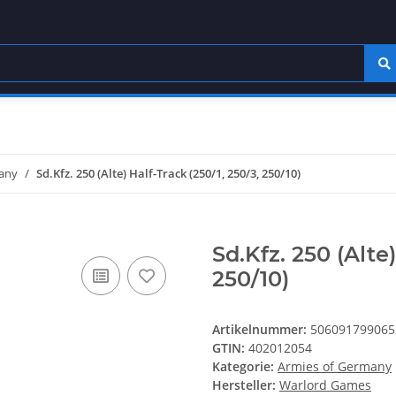
any
Sd.Kfz. 250 (Alte) Half-Track (250/1, 250/3, 250/10)
Sd.Kfz. 250 (Alte)
250/10)
Artikelnummer:
506091799065
GTIN:
402012054
Kategorie:
Armies of Germany
Hersteller:
Warlord Games