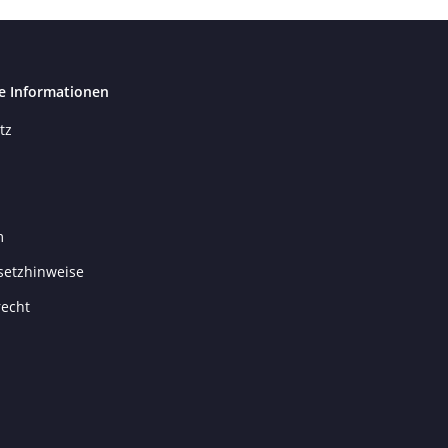
e Informationen
tz
m
setzhinweise
recht