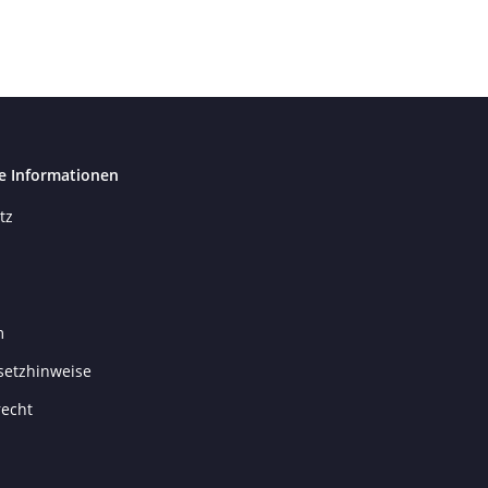
e Informationen
tz
m
setzhinweise
recht