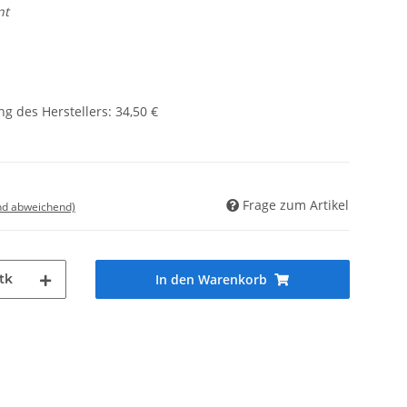
nt
g des Herstellers
:
34,50 €
Frage zum Artikel
nd abweichend)
tk
In den Warenkorb