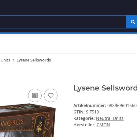
 Units
Lysene Sellswords
Lysene Sellswor
Artikelnummer:
088969601560
GTIN:
SIF519
Kategorie:
Neutral Units
Hersteller:
CMON