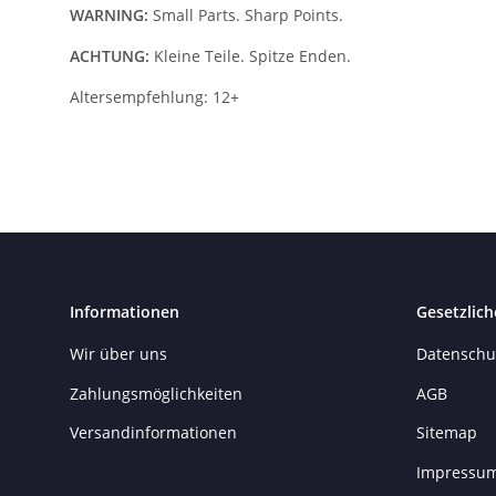
WARNING:
Small Parts. Sharp Points.
ACHTUNG:
Kleine Teile. Spitze Enden.
Altersempfehlung: 12+
Informationen
Gesetzlich
Wir über uns
Datenschu
Zahlungsmöglichkeiten
AGB
Versandinformationen
Sitemap
Impressu